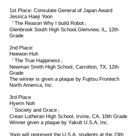
1st Place: Consulate General of Japan Award
Jessica Haeji Yoon
「The Reason Why I build Robot」
Glenbrook South High School,Glenview, IL, 12th
Grade
2nd Place:
Heewon Huh
「The True Happiness」
Newman Smith High School, Carrolton, TX, 12th
Grade
The winner is given a plaque by Fujitsu Frontech
North America, Inc.
3rd Place
Hyerin Noh
「Society and Grace」
Crean Lutheran High School, Irvine, CA, 10th Grade
Winner given a plaque by Yakult U.S.A, Inc.
Yoon will represent the U.S.A. students at the 23th