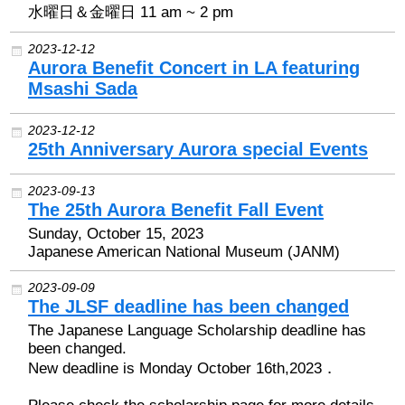
水曜日＆金曜日 11 am ~ 2 pm
2017 Winners
2023-12-12
Aurora Benefit Concert in LA featuring
2016 Winners
Msashi Sada
2015 Winners
2023-12-12
25th Anniversary Aurora special Events
2014 Winners
2023-09-13
The 25th Aurora Benefit Fall Event
2014 Results
Sunday, October 15, 2023
Japanese American National Museum (JANM)
2013 Results
2023-09-09
The JLSF deadline has been changed
奨学金
The Japanese Language Scholarship deadline has
been changed.
New deadline is Monday October 16th,2023．
2023 Resipiant