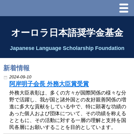
Menu
ホーム
オーロラ日本語奨学金基金
オーロラ基金とは？
Japanese Language Scholarship Foundation
理事長代行あいさつ
新着情報
2025 理事会
2024-09-10
阿岸明子会長 外務大臣賞受賞
2026 Schedule & Programs
外務大臣表彰は、多くの方々が国際関係の様々な分
野で活躍し、我が国と諸外国との友好親善関係の増
進に多大な貢献をしている中で、特に顕著な功績の
スピーチコンテスト
あった個人および団体について、その功績を称える
とともに、その活動に対する一層の理解と支持を国
Speech Contest Information 2024
民各層にお願いすることを目的としています。