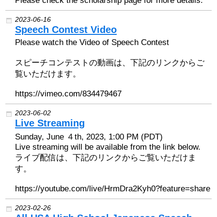
Please check the scholarship page for more details.
2019 Recipients
2023-06-16
Speech Contest Video
2018 Recipients
Please watch the Video of Speech Contest
スピーチコンテストの動画は、下記のリンクからご
2017 Recipients
覧いただけます。
https://vimeo.com/834479467
2016 Recipients
2023-06-02
2015 Recipients
Live Streaming
Sunday, June ４th, 2023, 1:00 PM (PDT)
Live streaming will be available from the link below.
2014 受賞者
ライブ配信は、下記のリンクからご覧いただけま
す。
2013 受賞者
https://youtube.com/live/HrmDra2Kyh0?feature=share
Special Event
2023-02-26