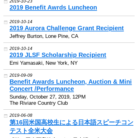
2019-10-23
2019 Benefit Awrds Luncheon
2019-10-14
2019 Aurora Challenge Grant Recipient
Jeffrey Burton, Lone Pine, CA
2019-10-14
2019 JLSF Scholarship Recipient
Emi Yamasaki, New York, NY
2019-09-09
Benefit Awards Luncheon, Auction & Mini
Concert /Performance
Sunday, October 27, 2019, 12PM
The Riviare Country Club
2019-06-08
第16回米国高校生による日本語スピーチコン
テスト全米大会