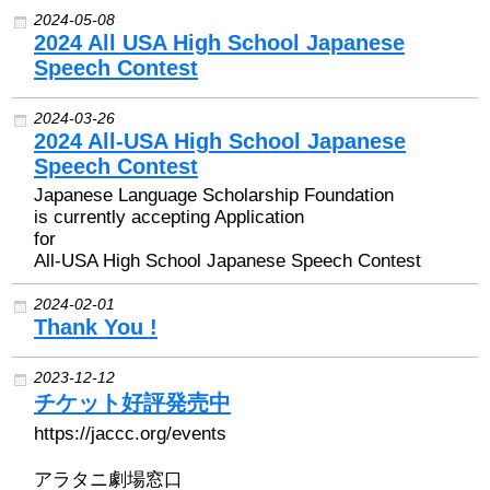
2024-05-08
2026 出場高校生
2024 All USA High School Japanese
Speech Contest
2024 Results
2024-03-26
2024 All-USA High School Japanese
2023 Results
Speech Contest
Japanese Language Scholarship Foundation
2022 Results
is currently accepting Application
for
All-USA High School Japanese Speech Contest
2021 Results
2024-02-01
Thank You !
2019 Winner
2023-12-12
2019 Results
チケット好評発売中
https://jaccc.org/events
2018 Winners
アラタニ劇場窓口