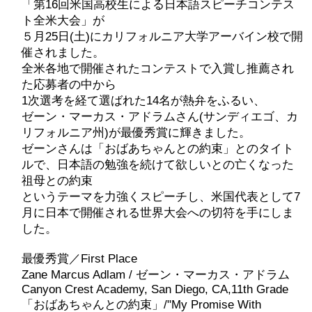
「第16回米国高校生による日本語スピーチコンテス
ト全米大会」が
５月25日(土)にカリフォルニア大学アーバイン校で開
催されました。
全米各地で開催されたコンテストで入賞し推薦され
た応募者の中から
1次選考を経て選ばれた14名が熱弁をふるい、
ゼーン・マーカス・アドラムさん(サンディエゴ、カ
リフォルニア州)が最優秀賞に輝きました。
ゼーンさんは「おばあちゃんとの約束」とのタイト
ルで、日本語の勉強を続けて欲しいとの亡くなった
祖母との約束
というテーマを力強くスピーチし、米国代表として7
月に日本で開催される世界大会への切符を手にしま
した。
最優秀賞／First Place
Zane Marcus Adlam / ゼーン・マーカス・アドラム
Canyon Crest Academy, San Diego, CA,11th Grade
「おばあちゃんとの約束」/"My Promise With