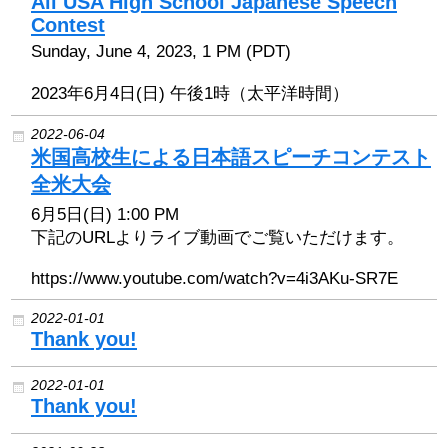
All USA High School Japanese Speech
Contest
コンサート情報
Sunday, June 4, 2023, 1 PM (PDT)
さだ まさし
2023年6月4日(日) 午後1時（太平洋時間）
2022-06-04
授賞式
米国高校生による日本語スピーチコンテスト
全米大会
2023 受賞者
6月5日(日) 1:00 PM
下記のURLよりライブ動画でご覧いただけます。
2023 Sponsor
https://www.youtube.com/watch?v=4i3AKu-SR7E
Sponsorship
2022-01-01
Thank you!
Golf
2022-01-01
Thank you!
新着情報