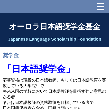
Menu
ホーム
オーロラ日本語奨学金基金
オーロラ基金とは？
Japanese Language Scholarship Foundation
理事長代行あいさつ
奨学金
2025 理事会
「日本語奨学金」
2026 Schedule & Programs
応募資格は現役の日本語教師、もしくは日本語教育を専
攻している大学院生で、
スピーチコンテスト
将来米国の学校において日本語教師を目指す強い意思の
ある者、
Speech Contest Information 2024
または日本語教師の資格取得を目指している者で、
日本国籍保有者を含め、国籍は問いません。