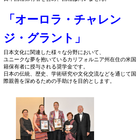
2026 出場高校生
「オーロラ・チャレン
2024 Results
ジ・グラント」
2023 Results
日本文化に関連した様々な分野において、
ユニークな夢を抱いているカリフォルニア州在住の米国
2022 Results
籍保有者に授与される奨学金です。
日本の伝統、歴史、学術研究や文化交流などを通じて国
2021 Results
際親善を深めるための手助けを目的とします。
2019 Winner
2019 Results
2018 Winners