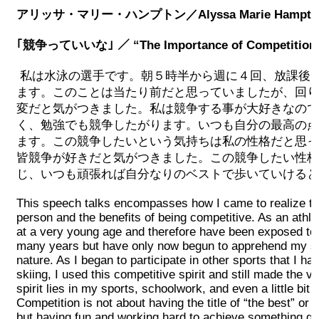
アリッサ・マリー・ハンプトン／Alyssa Marie Hampto
｢競争っていいな｣ ／ “The Importance of Competition
私は水泳の選手です。朝５時半から週に４回、放課後
ます。このことは当たり前だと思っていましたが、回り
変だと気がつきました。私は競争する事が大好きなので
く、勉強でも競争したがります。いつも自分の最高の点
ます。この競争したいという気持ちは私の性格だと思っ
皆競争が好きだと気がつきました。この競争したい性格
じ、いつも頑張れば自分なりのベストで歩いていけると
This speech talks encompasses how I came to realize th
person and the benefits of being competitive. As an athl
at a very young age and therefore have been exposed to a
many years but have only now begun to apprehend my su
nature. As I began to participate in other sports that I ha
skiing, I used this competitive spirit and still made the v
spirit lies in my sports, schoolwork, and even a little bit 
Competition is not about having the title of “the best” or
but having fun and working hard to achieve something gr