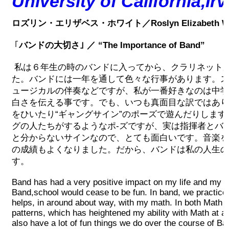
University of California,Ir
ロズリン・エリザベス・ホワイト／Roslyn Elizabeth Wh
｢
バンドの大切さ｣ ／ “The Importance of Band”
私は６年生の時のバンドに入ってから、クラリネット
た。バンドには一年を通して色々な行事があります。ス
ュージカルの伴奏などですが、私が一番好きなのは中学
白さを伝える事です。でも、いつも真面目な訳ではあり
をひいたり“ギャングサイン”のポーズで遊んだりしま
グの人たちがするようなポ-ズですが、実は指揮者とバ
と分からないサインなので、とても面白いです。音楽を
の成績もよくなりました。だから、バンドは私の人生の
す。
Band has had a very positive impact on my life and my fut
Band,school would cease to be fun. In band, we practice
helps, in around about way, with my math. In both Math
patterns, which has heightened my ability with Math at a
also have a lot of fun things we do over the course of B