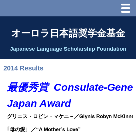
Menu
ホーム
オーロラ日本語奨学金基金
オーロラ基金とは？
Japanese Language Scholarship Foundation
理事長代行あいさつ
2014 Results
2025 理事会
最優秀賞
Consulate-Gener
2026 Schedule & Programs
Japan Award
スピーチコンテスト
グリニス・ロビン・マケニ－／Glynis Robyn McKinne
Speech Contest Information 2024
｢母の愛｣
／
“A Mother’s Love”