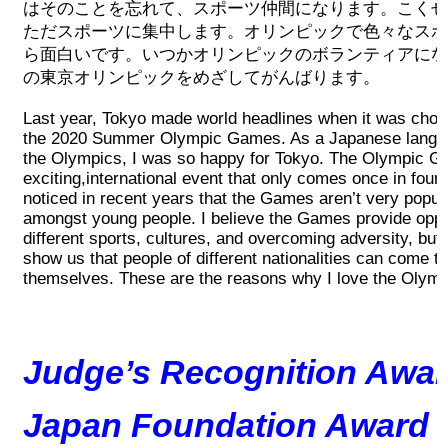
はそのことを忘れて、スポーツ仲間になります。こくせ
ただスポーツに集中します。オリンピックで色々なスポ
ら面白いです。いつかオリンピックのボランティアになり
の東京オリンピックをめざしてがんばります。
Last year, Tokyo made world headlines when it was chose
the 2020 Summer Olympic Games. As a Japanese languag
the Olympics, I was so happy for Tokyo. The Olympic G
exciting,international event that only comes once in four
noticed in recent years that the Games aren’t very popula
amongst young people. I believe the Games provide oppor
different sports, cultures, and overcoming adversity, but
show us that people of different nationalities can come t
themselves. These are the reasons why I love the Olym
Judge’s Recognition Awar
Japan Foundation Award