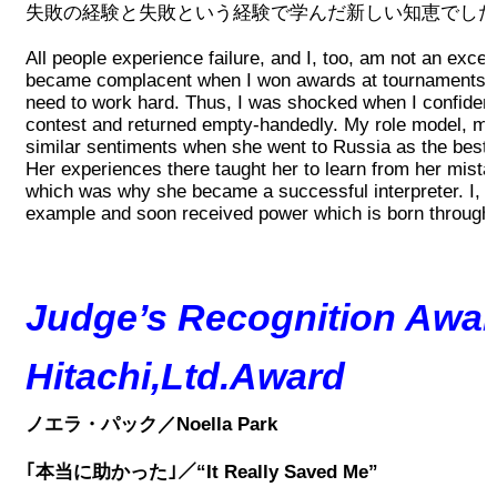
失敗の経験と失敗という経験で学んだ新しい知恵でした
All people experience failure, and I, too, am not an excep
became complacent when I won awards at tournaments an
need to work hard. Thus, I was shocked when I confident
contest and returned empty-handedly. My role model, m
similar sentiments when she went to Russia as the best s
Her experiences there taught her to learn from her mist
which was why she became a successful interpreter. I, to
example and soon received power which is born through 
Judge’s Recognition Awar
Hitachi,Ltd.Award
ノエラ・パック／Noella Park
｢本当に助かった｣／“It Really Saved Me”