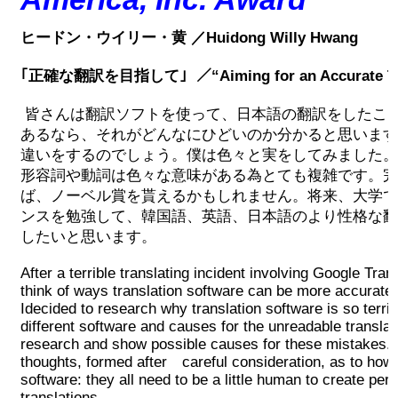
2017 Winners
ヒードン・ウイリー・黄 ／Huidong Willy Hwang
2016 Winners
｢正確な翻訳を目指して｣
／
“Aiming for an Accurate T
皆さんは翻訳ソフトを使って、日本語の翻訳をしたこ
2015 Winners
あるなら、それがどんなにひどいのか分かると思います
違いをするのでしょう。僕は色々と実をしてみました。
2014 Winners
形容詞や動詞は色々な意味がある為とても複雑です。完
ば、ノーベル賞を貰えるかもしれません。将来、大学で
ンスを勉強して、韓国語、英語、日本語のより性格な翻
2014 Results
したいと思います。
2013 Results
After a terrible translating incident involving Google Transl
think of ways translation software can be more accurate. 
Idecided to research why translation software is so terrib
奨学金
different software and causes for the unreadable translat
research and show possible causes for these mistakes. 
thoughts, formed after careful consideration, as to how
2023 Resipiant
software: they all need to be a little human to create per
translations.