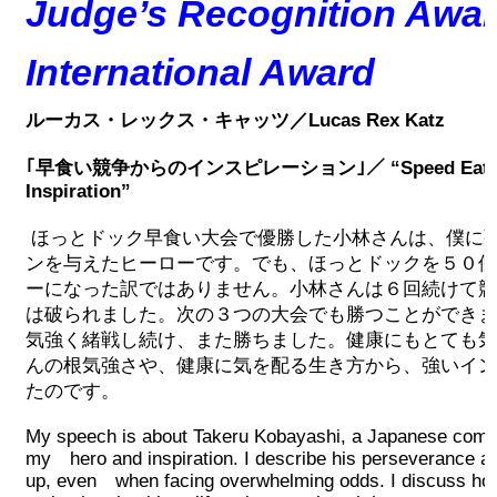
Judge’s Recognition Awar
International Award
ルーカス・レックス・キャッツ／Lucas Rex Katz
｢早食い競争からのインスピレーション｣／ “Speed Eating 
Inspiration”
ほっとドック早食い大会で優勝した小林さんは、僕に
ンを与えたヒーローです。でも、ほっとドックを５０個
ーになった訳ではありません。小林さんは６回続けて競
は破られました。次の３つの大会でも勝つことができま
気強く緒戦し続け、また勝ちました。健康にもとても気
んの根気強さや、健康に気を配る生き方から、強いイン
たのです。
My speech is about Takeru Kobayashi, a Japanese compet
my hero and inspiration. I describe his perseverance a
up, even when facing overwhelming odds. I discuss ho