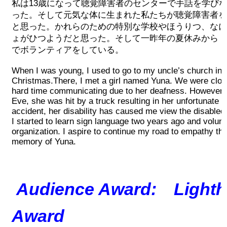
私は13歳になって聴覚障害者のセンターで手話を学び
2008 ~ 2024
った。そして元気な体に生まれた私たちが聴覚障害者を
と思った。かれらのための特別な学校やほうりつ、なに
ょがひつようだと思った。そして一昨年の夏休みから「
寄付
でボランティアをしている。
お問い合わせ
When I was young, I used to go to my uncle’s church in
Christmas.There, I met a girl named Yuna. We were close
hard time communicating due to her deafness. However,
Eve, she was hit by a truck resulting in her unfortunate 
accident, her disability has caused me view the disabled 
I started to learn sign language two years ago and volun
organization. I aspire to continue my road to empathy thr
memory of Yuna.
Audience Award: Light
Award