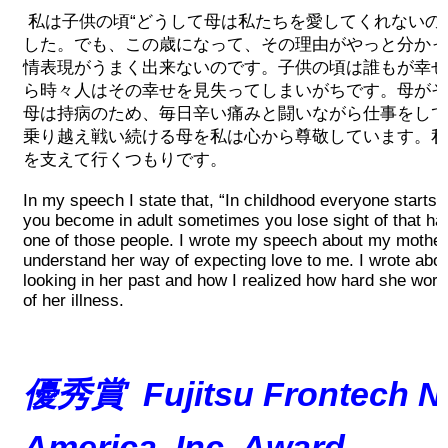
私は子供の頃“どうして母は私たちを愛してくれないの
2026 出場高校生
した。でも、この歳になって、その理由がやっと分かっ
情表現がうまく出来ないのです。子供の頃は誰もが幸せ
2024 Results
ら時々人はその幸せを見失ってしまいがちです。母がそ
母は持病のため、毎日辛い痛みと闘いながら仕事をして
乗り越え戦い続ける母を私は心から尊敬しています。私
2023 Results
を支えて行くつもりです。
2022 Results
In my speech I state that, “In childhood everyone starts
you become in adult sometimes you lose sight of that ha
one of those people. I wrote my speech about my mother
2021 Results
understand her way of expecting love to me. I wrote abou
looking in her past and how I realized how hard she works
of her illness.
2019 Winner
2019 Results
優秀賞
Fujitsu Frontech N
2018 Winners
America, Inc. Award