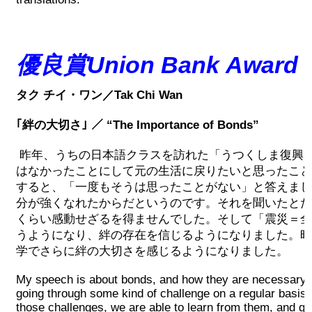
2019 Recipients
2018 Recipients
優良賞
Union Bank Award
タク チイ・ワン／Tak Chi Wan
2017 Recipients
｢絆の大切さ｣
／
“The Importance of Bonds”
2016 Recipients
昨年、うちの日本語クラスを訪れた「うつくしま復興
はなかったことにして元の生活に戻りたいと思ったこと
2015 Recipients
すると、「一度もそうは思ったことがない」と答えまし
分が強くなれたからだというのです。それを聞いたとた
2014 受賞者
くらい感動せざるを得ませんでした。そして「震災＝全
うようになり、絆の存在を信じるようになりました。昨
学でさらに絆の大切さを感じるようになりました。
2013 受賞者
My speech is about bonds, and how they are necessary f
Special Event
going through some kind of challenge on a regular basis
those challenges, we are able to learn from them, and g