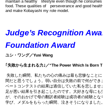
maintain a healthy lifestyle even though he consumes m
food. These qualities of perseverance and good health ar
and make Kobayashi my role model.
Judge’s Recognition Awar
Foundation Award
ユシ・ワング／Yusi Wang
｢失敗から生まれる力｣／“The Power Which Is Born Thro
失敗した瞬間、私たちの心の痛みは最も悲惨なことに
間だと思うでしょう。弱い自分は失敗の前で何ができま
ベートコンテストの結果は過信していた私を悲しませま
足が悪い結果を引き起こしたのです。大好きな母にも失
が、そのおかげで母の翻訳者経験は成功者の経験となり
学び、メダルをもらった瞬間、泣きそうになりました。