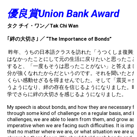
2019 Recipients
優良賞
Union Bank Award
2018 Recipients
タク チイ・ワン／Tak Chi Wan
｢絆の大切さ｣
／
“The Importance of Bonds”
2017 Recipients
昨年、うちの日本語クラスを訪れた「うつくしま復興
はなかったことにして元の生活に戻りたいと思ったこと
2016 Recipients
すると、「一度もそうは思ったことがない」と答えまし
分が強くなれたからだというのです。それを聞いたとた
2015 Recipients
くらい感動せざるを得ませんでした。そして「震災＝全
うようになり、絆の存在を信じるようになりました。昨
2014 Recipients
学でさらに絆の大切さを感じるようになりました。
My speech is about bonds, and how they are necessary fo
2013 Recipient
through some kind of challenge on a regular basis, and 
challenges, we are able to learn from them, and grow as 
imperative when we are facing such difficulties. It is im
Special Event
that no matter where we are, or what situation we are up 