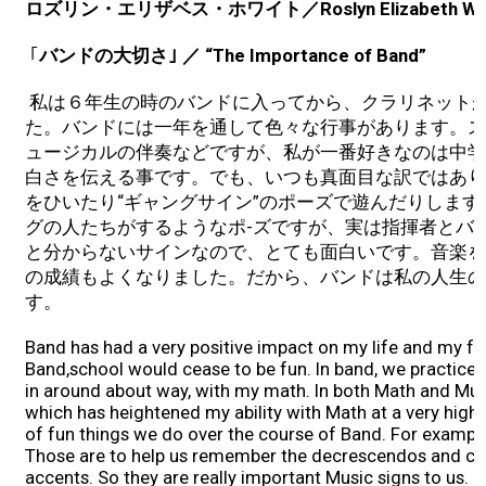
ロズリン・エリザベス・ホワイト／Roslyn Elizabeth Whi
｢
バンドの大切さ｣ ／ “The Importance of Band”
私は６年生の時のバンドに入ってから、クラリネット
た。バンドには一年を通して色々な行事があります。ス
ュージカルの伴奏などですが、私が一番好きなのは中学
白さを伝える事です。でも、いつも真面目な訳ではあり
をひいたり“ギャングサイン”のポーズで遊んだりしま
グの人たちがするようなポ-ズですが、実は指揮者とバ
と分からないサインなので、とても面白いです。音楽を
の成績もよくなりました。だから、バンドは私の人生の
す。
Band has had a very positive impact on my life and my futur
Band,school would cease to be fun. In band, we practice e
in around about way, with my math. In both Math and Musi
which has heightened my ability with Math at a very high 
of fun things we do over the course of Band. For exampl
Those are to help us remember the decrescendos and cr
accents. So they are really important Music signs to us.