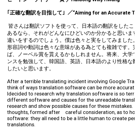
2017 Winners
｢正確な翻訳を目指して｣
／
“Aiming for an Accurate Tr
2016 Winners
皆さんは翻訳ソフトを使って、日本語の翻訳をしたこ
あるなら、それがどんなにひどいのか分かると思います
違いをするのでしょう。僕は色々と実をしてみました。
2015 Winners
形容詞や動詞は色々な意味がある為とても複雑です。完
ば、ノーベル賞を貰えるかもしれません。将来、大学で
2014 Winners
ンスを勉強して、韓国語、英語、日本語のより性格な翻
したいと思います。
2014 Results
After a terrible translating incident involving Google Transl
think of ways translation software can be more accurate. 
Idecided to research why translation software is so terrib
2013 Results
different software and causes for the unreadable transla
research and show possible causes for these mistakes. I
Scholarship
thoughts, formed after careful consideration, as to ho
software: they all need to be a little human to create per
translations.
2023 Resipiant