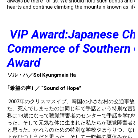
always be there for us. We should hold such bonds and e
hearts and continue climbing the mountain known as life.
Concert
Masashi Sada
VIP Award:Japanese Ch
Special Awards Presentation
Commerce of Southern C
Award
2023 Awardees
ソル・ハ／Sol Kyungmain Ha
2023 Sponsor
｢希望の声｣
／
“Sound of Hope”
Sponsorship
2007年のクリスマスイブ、韓国の小さな村の交通事故
た。死んでしまったのは同じ年で手話という特別な言語
Golf
私は13歳になって聴覚障害者のセンターで手話を学び
った。そして元気な体に生まれた私たちが聴覚障害者を
What’s New
と思った。かれらのための特別な学校やほうりつ、なに
ょがひつようだと思った。そして一昨年の夏休みから「