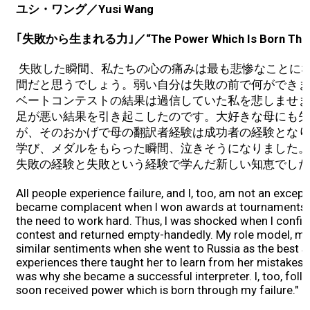
ユシ・ワング／Yusi Wang
｢失敗から生まれる力｣／“The Power Which Is Born Throu
失敗した瞬間、私たちの心の痛みは最も悲惨なことに
間だと思うでしょう。弱い自分は失敗の前で何ができま
ベートコンテストの結果は過信していた私を悲しませま
足が悪い結果を引き起こしたのです。大好きな母にも失
が、そのおかげで母の翻訳者経験は成功者の経験となり
学び、メダルをもらった瞬間、泣きそうになりました。
失敗の経験と失敗という経験で学んだ新しい知恵でした
All people experience failure, and I, too, am not an except
became complacent when I won awards at tournaments 
the need to work hard. Thus, I was shocked when I confid
contest and returned empty-handedly. My role model, my
similar sentiments when she went to Russia as the best st
experiences there taught her to learn from her mistakes
was why she became a successful interpreter. I, too, fol
soon received power which is born through my failure."