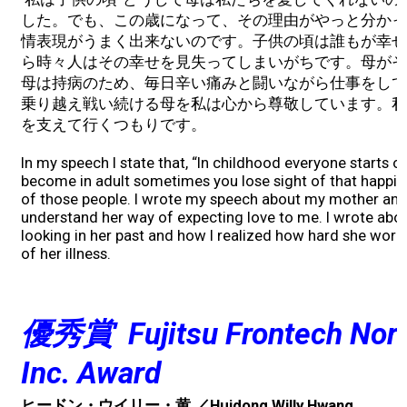
した。でも、この歳になって、その理由がやっと分かっ
2026 Contestants
情表現がうまく出来ないのです。子供の頃は誰もが幸せ
ら時々人はその幸せを見失ってしまいがちです。母がそ
2024 Results
母は持病のため、毎日辛い痛みと闘いながら仕事をして
乗り越え戦い続ける母を私は心から尊敬しています。私
を支えて行くつもりです。
2023 Results
In my speech I state that, “In childhood everyone starts 
2022 Results
become in adult sometimes you lose sight of that happin
of those people. I wrote my speech about my mother and
understand her way of expecting love to me. I wrote abo
2021 Results
looking in her past and how I realized how hard she works 
of her illness.
2019 Winners
優秀賞
Fujitsu Frontech Nor
2019 Results
Inc. Award
2018 Winners
ヒードン・ウイリー・黄 ／Huidong Willy Hwang