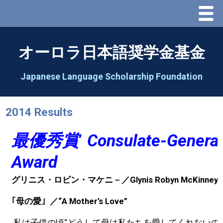
Menu
Home
オーロラ日本語奨学金基金
About Us
Japanese Language Scholarship Foundation
Greeting
2014 Results
Aorora Board Of Directors 2025
最優秀賞
Consulate-General
2026 Schedule & Programs
Award
グリニス・ロビン・マケニ－／Glynis Robyn McKinney
Speech Contest
｢母の愛｣
／
“A Mother’s Love”
2026 Speech Contest Information
私は子供の頃“どうして母は私たちを愛してくれないの