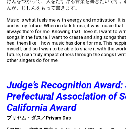
けんをつかって、人をたすける音楽を書きたいです。む
んが、じしんをもって書きます。
Music is what fuels me with energy and motivation. It is t
and is my future. When in dark times, it was music that 
always there for me. Knowing that I love it, I want to w
songs in the future. I want to create and sing songs that 
heal them like how music has done for me. This happines
myself, and so I wish to be able to share it with the world.
future, I can truly impact others through the songs I write
other singers do for me.
Judge’s Recognition Award:
Prefectural Association of S
California Award
プリヤム・ダス／Priyam Das