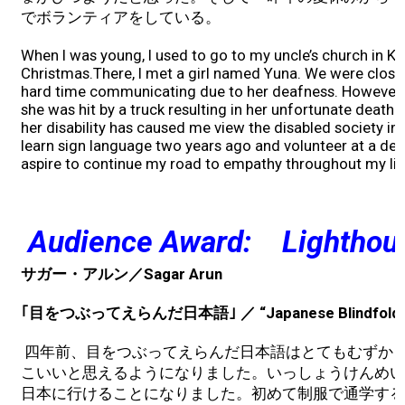
でボランティアをしている。
2008 ~ 2024
When I was young, I used to go to my uncle’s church in K
Christmas.There, I met a girl named Yuna. We were close 
Donate
hard time communicating due to her deafness. However,
she was hit by a truck resulting in her unfortunate death. 
Contact
her disability has caused me view the disabled society in a
learn sign language two years ago and volunteer at a dea
aspire to continue my road to empathy throughout my li
Audience Award: Lighthou
サガー・アルン／Sagar Arun
｢目をつぶってえらんだ日本語｣ ／ “Japanese Blindfolde
四年前、目をつぶってえらんだ日本語はとてもむずか
こいいと思えるようになりました。いっしょうけんめい
日本に行けることになりました。初めて制服で通学する