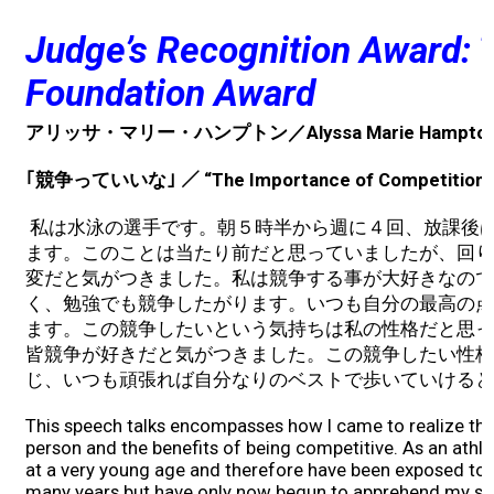
Judge’s Recognition Award: 
Foundation Award
アリッサ・マリー・ハンプトン／Alyssa Marie Hampto
｢競争っていいな｣ ／ “The Importance of Competition”
私は水泳の選手です。朝５時半から週に４回、放課後
ます。このことは当たり前だと思っていましたが、回り
変だと気がつきました。私は競争する事が大好きなので
く、勉強でも競争したがります。いつも自分の最高の点
ます。この競争したいという気持ちは私の性格だと思っ
皆競争が好きだと気がつきました。この競争したい性格
じ、いつも頑張れば自分なりのベストで歩いていけると
This speech talks encompasses how I came to realize tha
person and the benefits of being competitive. As an athl
at a very young age and therefore have been exposed to a
many years but have only now begun to apprehend my su