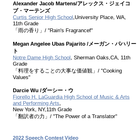
Alexander Jacob Martens/
アレックス・ジェイコ
2019 Recipients
ブ・マーテンズ
Curtis Senior High School
,University Place, WA,
11th Grade
2018 Recipients
「雨の香り」/ "Rain's Fragrancef"
2017 Recipients
Megan Angelee Ubas Pajarito /
メーガン・パハリー
ト
Notre Dame High School
, Sherman Oaks,CA, 11th
2016 Recipients
Grade
「料理をすることの大事な価値観」/ "Cooking
Values"
2015 Recipients
Darcie Wu /
ダーシー・ウ
2014 受賞者
Fiorello H. LaGuardia High School of Music & Arts
and Performing Arts
,
New York, NY,11th Grade
2013 受賞者
「翻訳者の力」/ "The Power of a Translator"
Special Event
2022 Speech Contest Video