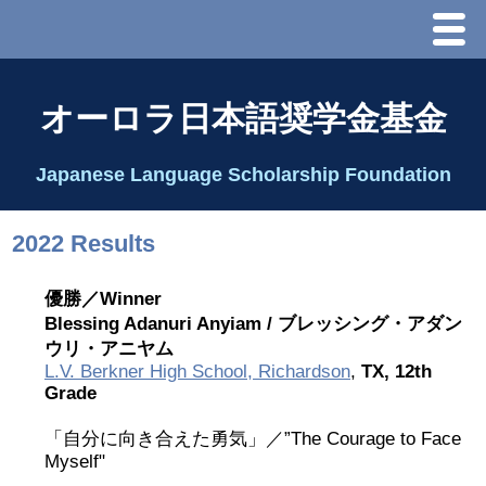
Menu
ホーム
オーロラ日本語奨学金基金
オーロラ基金とは？
Japanese Language Scholarship Foundation
理事長代行あいさつ
2022 Results
2025 理事会
優勝／Winner
Blessing Adanuri Anyiam /
ブレッシング・アダン
2026 Schedule & Programs
ウリ・アニヤム
L.V. Berkner High School, Richardson
,
TX, 12th
スピーチコンテスト
Grade
「自分に向き合えた勇気」／”The Courage to Face
Speech Contest Information 2024
Myself"