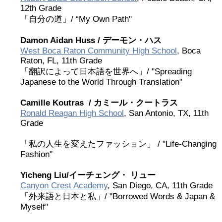
12th Grade
2017 Winners
「自分の道」/ “My Own Path"
Damon Aidan Huss /
デーモン・ハス
2016 Winners
West Boca Raton Community High School
, Boca
Raton, FL, 11th Grade
2015 Winners
「翻訳によって日本語を世界へ」/ "Spreading
Japanese to the World Through Translation"
2014 Winners
Camille Koutras /
カミール・クートラス
Ronald Reagan High School
, San Antonio, TX, 11th
Grade
2014 Results
「私の人生を変えたファッション」 / "Life-Changing
2013 Results
Fashion"
Yicheng Liu/
イーチェング・
リュー
奨学金
Canyon Crest Academy
, San Diego, CA, 11th Grade
「外来語と日本と私」/ "Borrowed Words & Japan &
Myself"
2023 Resipiant