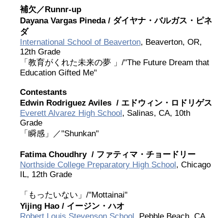
補欠／Runnr-up
2026 出場高校生
Dayana Vargas Pineda /
ダイヤナ・バルガス・ピネ
ダ
2024 Results
International School of Beaverton
, Beaverton, OR,
12th Grade
「教育がくれた未来の夢 」/"The Future Dream that
2023 Results
Education Gifted Me"
Contestants
2022 Results
Edwin Rodriguez Aviles /
エドウィン・ロドリゲス
Everett Alvarez High School
, Salinas, CA, 10th
2021 Results
Grade
「瞬感」／"Shunkan"
2019 Winner
Fatima Choudhry /
ファティマ・チョードリー
Northside College Preparatory High School
, Chicago
IL, 12th Grade
2019 Results
「もったいない」/"Mottainai"
2018 Winners
Yijing Hao /
イージン・ハオ
Robert Louis Stevenson School
, Pebble Beach, CA,