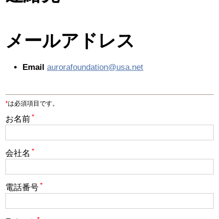
2026 出場高校生
メールアドレス
2024 Results
Email
aurorafoundation@usa.net
2023 Results
2022 Results
*
は必須項目です。
お名前
2021 Results
2019 Winner
会社名
2019 Results
電話番号
2018 Winners