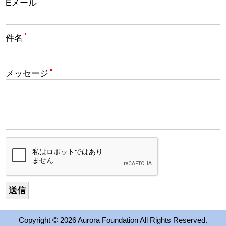
Eメール
2017 Winners
件名
2016 Winners
2015 Winners
メッセージ
2014 Winners
2014 Results
2013 Results
奨学金
2023 Resipiant
Copyright ©
2026 Aurora Foundation All Rights Reserved.