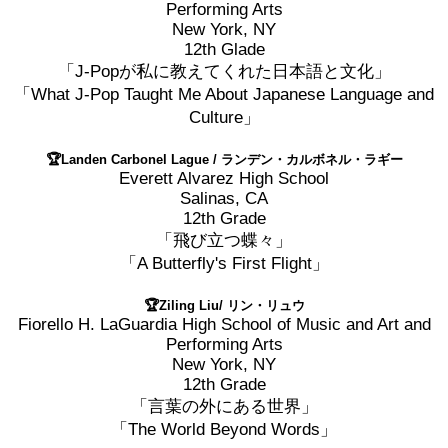
Performing Arts
2017 Winners
New York, NY
12th Glade
「J-Popが私に教えてくれた日本語と文化」
2016 Winners
「What J-Pop Taught Me About Japanese Language and
Culture」
2015 Winners
🏆Landen Carbonel Lague / ランデン・カルボネル・ラギー
Everett Alvarez High School
2014 Winners
Salinas, CA
12th Grade
「飛び立つ蝶々」
2014 Results
「A Butterfly's First Flight」
2013 Results
🏆Ziling Liu/ リン・リュウ
Fiorello H. LaGuardia High School of Music and Art and
Performing Arts
奨学金
New York, NY
12th Grade
「言葉の外にある世界」
2023 Resipiant
「The World Beyond Words」