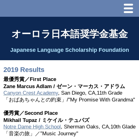
Menu
ホーム
オーロラ日本語奨学金基金
オーロラ基金とは？
Japanese Language Scholarship Foundation
理事長代行あいさつ
2019 Results
2025 理事会
最優秀賞／First Place
Zane Marcus Adlam / ゼーン・マーカス・アドラム
Canyon Crest Academy
, San Diego, CA,11th Grade
2026 Schedule & Programs
「おばあちゃんとの約束」/"My Promise With Grandma"
スピーチコンテスト
優秀賞／Second Place
Mikhail Tupaz / ミケイル・テュパズ
Notre Dame High School
, Sherman Oaks, CA,10th Glade
Speech Contest Information 2024
「音楽の旅」／”Music Journey"