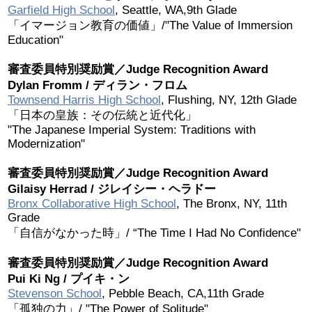
Garfield High School
, Seattle, WA,9th Glade
2017 Winners
「イマージョン教育の価値」/"The Value of Immersion
Education"
2016 Winners
審査委員特別奨励賞／Judge Recognition Award
Dylan Fromm / ディラン・フロム
2015 Winners
Townsend Harris High School
, Flushing, NY, 12th Glade
「日本の皇族：その伝統と近代化」
"The Japanese Imperial System: Traditions with
2014 Winners
Modernization"
審査委員特別奨励賞／Judge Recognition Award
2014 Results
Gilaisy Herrad / ジレイシー・ヘラドー
Bronx Collaborative High School
, The Bronx, NY, 11th
2013 Results
Grade
「自信がなかった時」/ “The Time I Had No Confidence"
奨学金
審査委員特別奨励賞／Judge Recognition Award
Pui Ki Ng / プイキ・ン
2023 Resipiant
Stevenson School
, Pebble Beach, CA,11th Grade
「孤独の力」/ "The Power of Solitude"