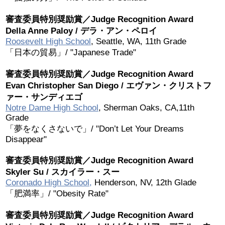
2019 Recipients
審査委員特別奨励賞／Judge Recognition Award
Della Anne Paloy / デラ・アン・ペロイ
2018 Recipients
Roosevelt High School
, Seattle, WA, 11th Grade
「日本の貿易」/ "Japanese Trade"
2017 Recipients
審査委員特別奨励賞／Judge Recognition Award
Evan Christopher San Diego / エヴァン・クリストフ
ァー・サンディエゴ
2016 Recipients
Notre Dame High School
, Sherman Oaks, CA,11th
Grade
2015 Recipients
「夢をなくさないで」/ "Don’t Let Your Dreams
Disappear"
2014 受賞者
審査委員特別奨励賞／Judge Recognition Award
Skyler Su / スカイラー・スー
2013 受賞者
Coronado High School,
Henderson, NV, 12th Glade
「肥満率」/ "Obesity Rate"
Special Event
審査委員特別奨励賞／Judge Recognition Award