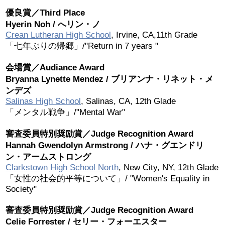
優良賞／Third Place
2026 出場高校生
Hyerin Noh / へリン・ノ
Crean Lutheran High School
, Irvine, CA,11th Grade
2024 Results
「七年ぶりの帰郷」/"Return in 7 years "
会場賞／Audiance Award
2023 Results
Bryanna Lynette Mendez / ブリアンナ・リネット・メ
ンデズ
2022 Results
Salinas High School
, Salinas, CA, 12th Glade
「メンタル戦争」/"Mental War"
2021 Results
審査委員特別奨励賞／Judge Recognition Award
Hannah Gwendolyn Armstrong / ハナ・グエンドリ
2019 Winner
ン・アームストロング
Clarkstown High School North
, New City, NY, 12th Glade
「女性の社会的平等について」/ "Women's Equality in
2019 Results
Society"
2018 Winners
審査委員特別奨励賞／Judge Recognition Award
Celie Forrester / セリー・フォーエスター