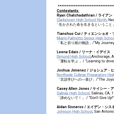
*******************************
Contestants
Ryan Chatchadathran / 
Clarkstown High School North
, Ne
「生かされた命を生きるということ」／"To Li
Tianshuo Cui / ティエンショオ
Miami Palmetto Senior High Schoo
「私と折り紙の物語」/"My Journey wi
Leena Edais / リーナ・イデイス
Dimond High School
,Anchorage, A
「運転を学ぶ 」/ "Learning to drive
Joshua Jimenez / ジョシュア
Northside College Preparatory Hig
「言語学びへの―喜び」/"The Joys of Le
Casey Allen Jones / ケイ
Salinas High School
, Salinas, CA, 
「諦めないで！」 / “Don't Give Up!"
Aidan Sisneros / エイデン・シ
Johnson High School
, San Antoni