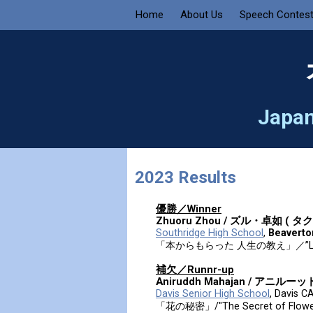
Home
About Us
Speech Contes
Japan
2023 Results
優勝／Winner
Zhuoru Zhou / ズル・卓如 (
Southridge High School
,
Beaverton
「本からもらった 人生の教え」／”Life Val
補欠／Runnr-up
Aniruddh Mahajan / アニ
Davis Senior High School
, Davis C
「花の秘密」/"The Secret of Flowe