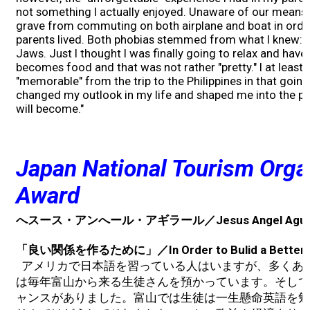
not something I actually enjoyed. Unaware of our means o
grave from commuting on both airplane and boat in order
parents lived. Both phobias stemmed from what I knew: 
Jaws. Just I thought I was finally going to relax and have 
becomes food and that was not rather "pretty." I at least
"memorable" from the trip to the Philippines in that going
changed my outlook in my life and shaped me into the p
will become."
Japan National Tourism Orga
Award
へスース・アンへール・アギラール／Jesus Angel Aguil
「良い関係を作るために」／In Order to Bulid a Better Re
アメリカで日本語を習っている人はいますが、多くあ
は毎年富山から来る生徒さんを預かっています。そして
ャンスがありました。富山では生徒は一生懸命英語を勉