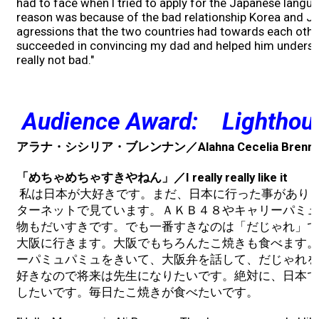
had to face when I tried to apply for the Japanese langu
reason was because of the bad relationship Korea and J
2008 ~ 2024
agressions that the two countries had towards each other
succeeded in convincing my dad and helped him underst
Donate
really not bad."
Contact
Audience Award: Lighthou
アラナ・シシリア・ブレンナン／Alahna Cecelia Brenna
「めちゃめちゃすきやねん」／I really really like it
私は日本が大好きです。まだ、日本に行った事があり
ターネットで見ています。ＡＫＢ４８やキャリーパミュ
物もだいすきです。でも一番すきなのは「だじゃれ」で
大阪に行きます。大阪でもちろんたこ焼きも食べます。
ーパミュパミュをきいて、大阪弁を話して、だじゃれを
好きなので将来は先生になりたいです。絶対に、日本で
したいです。毎日たこ焼きが食べたいです。