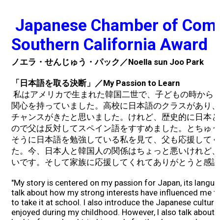
Concert
Japanese Chamber of Com
Southern California Award
Masashi Sada
ノエラ・せんじゅう・パック／Noella sun Joo Park
Special Awards Presentation
「日本語を取る決断」／My Passion to Learn
私はアメリカで生まれた韓国二世で、子どもの時から
2023 Awardees
関心を持っていました。高校に日本語のクラスがあり、
チャンスがきたと思いました。けれど、歴史的に日本と
2023 Sponsor
ので父は反対してスペイン語をすすめました。とちゅう
そうに日本語を勉強している私を見て、父も応援してく
Sponsorship
た。今、日本人と韓国人の関係はちょっと悪いけれど、
いです。そして家族に応援してくれてありがとうと感謝
Golf
"My story is centered on my passion for Japan, its language
talk about how my strong interests have influenced me t
to take it at school. I also introduce the Japanese cultur
What’s New
enjoyed during my childhood. However, I also talk about al