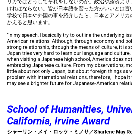
リカではどうしてそれをしないのか。政治や経済より、
ければならない。皆が日本語を習った方がいいとは言い
学校で日本や外国の事を紹介したら、日本とアメリカの
かえると思います。
"In my speech, I basically try to outline the underlying i
American relations. Although, through economy and polit
strong relationship, through the means of culture, it is 
Japan tries very hard to learn our language and culture, 
when visiting a Japanese high school, America does not do
embracing Japanese culture. From my observations, mo
little about not only Japan, but about foreign things as wel
problem with international relations, therefore, I hope it 
may see a brighter future for Japanese-American relation
School of Humanities, Univer
California, Irvine Award
シャーリン・メイ・ロッケ・ミノサ／Sharlene May Roque