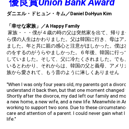
優良賞
Union Bank Award
2019 Recipients
ダニエル・ドヒュン・キム／Daniel DoHyun Kim
2018 Recipients
「幸せな家族」／A Happy Family
家族・・・僕が４歳の時の父は突然家を出て、帰りま
ら僕の人生はかわりました。父は韓国に行き、母はアメ
2017 Recipients
ました。年と共に親の感心と注意がほしかった。僕は友
のをするのがうらやましかった。６年後、韓国に行って
2016 Recipients
していました。そして、父に冷たくされました。でも、
いるとわかり、それからは、韓国の父と義母、アメリカ
2015 Recipients
族から愛されて、もう昔のように淋しくありません
"When I was only four years old, my parents got a divorce.
2014 Recipients
understand it back then, but that one moment changed the
Shortly after the divorce, my dad left our family and mo
a new home, a new wife, and a new life. Meanwhile in 
2013 Recipient
working to support two sons. Due to these circumstances
care and attention of a parent. I could never gain what I
life."
Special Event