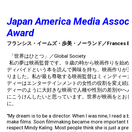
Japan America Media Associ
Award
フランシス・イームズ・歩美・ノーランド／Frances Eames 
「世界はひとつ」／Global Society
私の夢は映画監督です。９歳の時から映画作りを始め
ディバイドという本を読んで興味を持ち、映画作りが三
りました。私が最も尊敬する映画監督はミィンディーカ
ディーはエンターテインメントの女性の役割を変え続け
ディーのように大好きな映画で人種や性別の差別やへん
にこうけんしたいと思っています。世界が映画をとおし
に。
"My dream is to be a director. When I was nine, I read a b
make films. Soon filmmaking became more important than
respect Mindy Kaling. Most people think she is just a prett