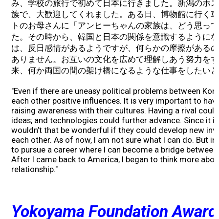
み、学校の旅行で初めて日本に行きました。新潟のホス
族で、大歓迎してくれました。ある日、博物館に行く車
トのお母さんに「アンヒーちゃんの家族は、どう思って
た。その時から、韓国と日本の関係を意識するようにな
は、反日感情があるようですが、何らかの摩擦があるの
ありません。お互いの文化を広めて理解しあう努力をす
来、何か両国の間の架け橋になるような仕事をしたいと
"Even if there are uneasy political problems between Kor
each other positive influences. It is very important to h
raising awareness with their cultures. Having a rival cou
ideas; and technologies could further advance. Since it is
wouldn’t that be wonderful if they could develop new inv
each other. As of now, I am not sure what I can do. But in 
to pursue a career where I can become a bridge between 
After I came back to America, I began to think more abo
relationship."
Yokoyama Foundation Award