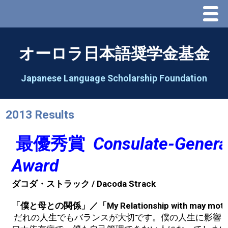
Menu
Home
オーロラ日本語奨学金基金
About Us
Japanese Language Scholarship Foundation
Greeting
2013 Results
Aorora Board Of Directors 2025
最優秀賞
Consulate-Genera
2026 Schedule & Programs
Award
ダコダ・ストラック / Dacoda Strack
Speech Contest
「僕と母との関係」／「My Relationship with may mot
2026 Speech Contest Information
だれの人生でもバランスが大切です。僕の人生に影響