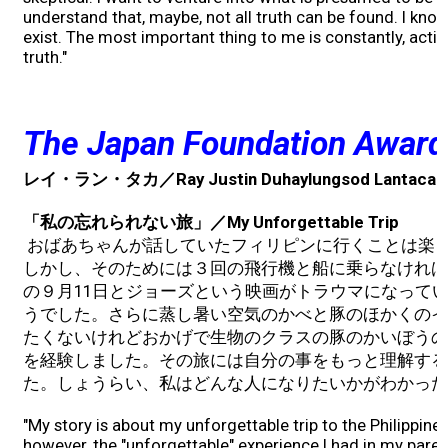
understand that, maybe, not all truth can be found. I kno
exist. The most important thing to me is constantly, activ
truth."
The Japan Foundation Award
レイ・ラン・タカ／Ray Justin Duhaylungsod Lantaca
「私の忘れられない旅」／My Unforgettable Trip
おばあちゃんが話していたフィリピンに行くことは楽
しかし、そのためには３回の飛行機と船に乗らなければ
の９月11日とジョーズという映画がトラウマになって
うでした。さらに蒸し暑い空気のかべと豚のほかくのイ
たくないけれどおかげで生物のクラスの豚のかいぼうの
を経験しました。その旅には自分の事をもっと理解する
た。しょうらい、私はどんな人になりたいかがわかった
"My story is about my unforgettable trip to the Philippines
however, the "unforgettable" experience I had in my pare