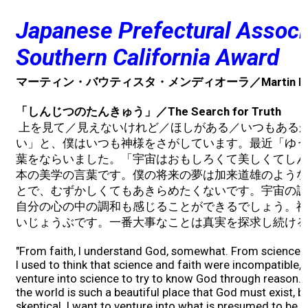
Japanese Prefectural Associ
Southern California Award
マーティン・バウティスタ・メンディオーラ／Martin Bautis
「しんじつのたんきゅう」／The Search for Truth
上を見て／見えないけれど／ほしがある／いつもある
い」と、僕はいつも神様をさがしています。最近「ゆう
葉をならいました。「宇宙はおもしろくて美しくてしん
本の美学の言葉です。僕の将来の夢は加来道雄のような
とで、むずかしくてもあきらめたくないです。宇宙の調
自分の心の中の調和も感じることができるでしょう。神
いじょうぶです。一番大事なことは真実を探求し続ける
"From faith, I understand God, somewhat. From science,
I used to think that science and faith were incompatible, b
venture into science to try to know God through reason. I a
the world is such a beautiful place that God must exist, bu
skeptical. I want to venture into what is presumed to be 