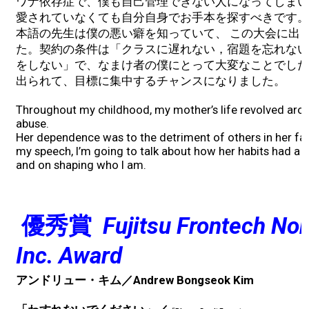
ワナ依存症で、僕も自己管理できない人になってしまい
愛されていなくても自分自身でお手本を探すべきです。
2026 Contestants
本語の先生は僕の悪い癖を知っていて、 この大会に出
た。契約の条件は「クラスに遅れない，宿題を忘れない
2024 Results
をしない」で、なまけ者の僕にとって大変なことでした
出られて、目標に集中するチャンスになりました。
2023 Results
Throughout my childhood, my mother’s life revolved aro
abuse.
2022 Results
Her dependence was to the detriment of others in her fami
my speech, I’m going to talk about how her habits had a 
and on shaping who I am.
2021 Results
2019 Winners
優秀賞
Fujitsu Frontech No
Inc. Award
2019 Results
アンドリュー・キム／Andrew Bongseok Kim
2018 Winners