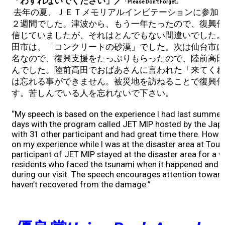
「わすれないでください」／
「Please Don't Forget」
去年の夏、ＪＥＴメモリアルインビテーションに参加
2017 Winners
２週間でした。津波から、もう一年たったので、復興作
信じていましたが、それはとんでもない間違いでした。
2016 Winners
田市は、「コンクリートの砂漠」でした。次は仙台市に
名なので、復興支援をたっぷりもらったので、陸前高田
2015 Winners
んでした。陸前高田でおばあさんに言われた「来てくれ
は忘れる事ができません。被災地を訪ねることで復興作
す。苦しんでいる人を忘れないで下さい。
2014 Winners
“My speech is based on the experience I had last summer.
days with the program called JET MIP hosted by the Japa
2014 Results
with 31 other participant and had great time there. Howe
on my experience while I was at the disaster area at Tou
2013 Results
participant of JET MIP stayed at the disaster area for a
residents who faced the tsunami when it happened and h
during our visit. The speech encourages attention toward t
Scholarship
haven’t recovered from the damage.”
2023 Resipiant